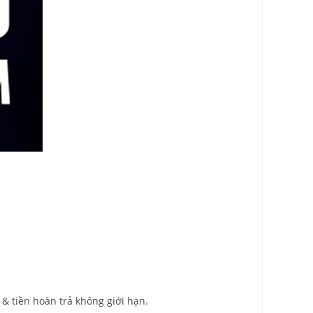
 & tiền hoàn trả không giới hạn.