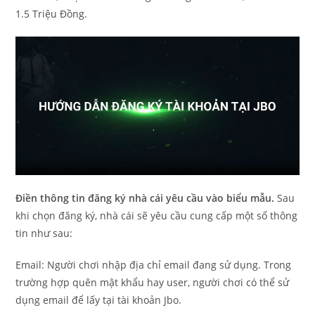
1.5 Triệu Đồng.
Điền thông tin đăng ký nhà cái yêu cầu vào biểu mẫu.
Sau
khi chọn đăng ký, nhà cái sẽ yêu cầu cung cấp một số thông
tin như sau:
Email: Người chơi nhập địa chỉ email đang sử dụng. Trong
trường hợp quên mật khẩu hay user, người chơi có thể sử
dụng email để lấy tại tài khoản Jbo.