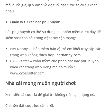
mỗi quốc gia, quy định về độ tuổi đặt cược sẽ có sự khác
nhau.
Quản lý từ các bậc phụ huynh
Các phụ huynh có thể sử dụng hai phần mềm dưới đây để
kiểm soát con cái trong việc truy cập mạng:
Net Nanny – Phần mềm bảo vệ trẻ em khỏi truy cập các
trang web không thích hợp:
netnanny.com
CYBERsitter – Phần mềm cho phép các bậc phụ huynh
khóa các trang web riêng mà họ muốn :
www.cybersitter.com
Nhà cái mong muốn người chơi:
Xem việc cá cược là để giải trí, không nên lạm dụng nó.
Chỉ nên đặt cược lúc rảnh rỗi.