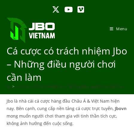
Skip
to
content
Menu
Cá cược có trách nhiệm Jbo
– Những điều người chơi
cần làm
>
Cá cược có trách nhiệm Jbo – Những điều người chơi cần làm
Jbo là nhà cái cá cược hàng đầu Châu Á & Việt Nam hiện
nay. Bên cạnh, cung cấp nền tảng cá cược trực tuyến,
Jbovn
mong muốn người chơi tham gia với tinh thần tích cực,
không ảnh hưởng đến cuộc sống.