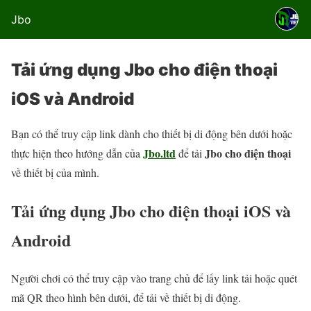
Jbo
Tải ứng dụng Jbo cho điện thoại
iOS và Android
Bạn có thể truy cập link dành cho thiết bị di động bên dưới hoặc
Jbo.ltd
Jbo cho điện thoại
thực hiện theo hướng dẫn của
để tải
về thiết bị của mình.
Tải ứng dụng Jbo cho điện thoại iOS và
Android
Người chơi có thể truy cập vào trang chủ để lấy link tải hoặc quét
mã QR theo hình bên dưới, để tải về thiết bị di động.