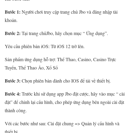
Bước 1:
Người chơi truy cập trang chủ Jbo và đăng nhập tài
khoản.
Bước 2:
Tại trang chủJbo, hãy chọn mục “ Ứng dụng”.
Yêu cầu phiên bản iOS: Từ iOS 12 trở lên.
Sản phẩm ứng dụng hỗ trợ: Thể Thao, Casino, Casino Trực
Tuyến, Thể Thao Ảo, Xổ Số
Bước 3:
Chọn phiên bản dành cho IOS để tải về thiết bị.
Bước 4:
Trước khi sử dụng app Jbo đặt cược, hãy vào mục “ cài
đặt” để chỉnh lại cấu hình, cho phép ứng dụng bên ngoài cài đặt
thành công.
Với các bước như sau: Cài đặt chung => Quản lý cấu hình và
thiết bị..